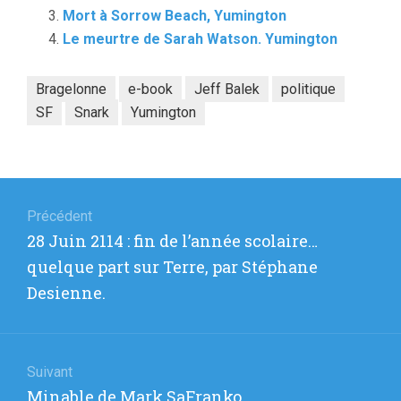
Mort à Sorrow Beach, Yumington
Le meurtre de Sarah Watson. Yumington
Bragelonne
e-book
Jeff Balek
politique
SF
Snark
Yumington
Navigation
de
Précédent
Article
28 Juin 2114 : fin de l’année scolaire…
l’article
précédent
quelque part sur Terre, par Stéphane
:
Desienne.
Suivant
Article
Minable de Mark SaFranko