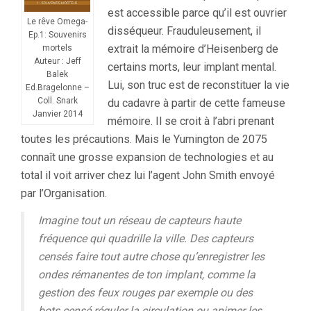
est accessible parce qu’il est ouvrier
Le rêve Omega-
disséqueur. Frauduleusement, il
Ep.1: Souvenirs
extrait la mémoire d’Heisenberg de
mortels
Auteur : Jeff
certains morts, leur implant mental.
Balek
Lui, son truc est de reconstituer la vie
Ed.Bragelonne –
Coll. Snark
du cadavre à partir de cette fameuse
Janvier 2014
mémoire. Il se croit à l’abri prenant
toutes les précautions. Mais le Yumington de 2075
connaît une grosse expansion de technologies et au
total il voit arriver chez lui l’agent John Smith envoyé
par l’Organisation.
Imagine tout un réseau de capteurs haute
fréquence qui quadrille la ville. Des capteurs
censés faire tout autre chose qu’enregistrer les
ondes rémanentes de ton implant, comme la
gestion des feux rouges par exemple ou des
bots censé réguler la circulation ou animer les