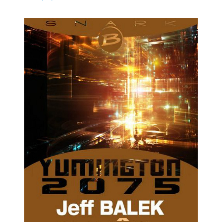
LE
RÊVE
OMÉGA
:
SOUVENIRS
MORTELS
DE
JEFF
BALEK