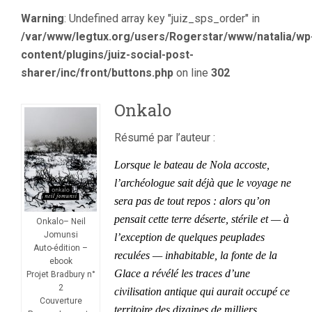
DE
Warning
: Undefined array key "juiz_sps_order" in
NEIL
JOMUNSI
/var/www/legtux.org/users/Rogerstar/www/natalia/wp
content/plugins/juiz-social-post-
sharer/inc/front/buttons.php
on line
302
Onkalo
Résumé par l’auteur :
Lorsque le bateau de Nola accoste,
l’archéologue sait déjà que le voyage ne
sera pas de tout repos : alors qu’on
pensait cette terre déserte, stérile et — à
Onkalo– Neil
Jomunsi
l’exception de quelques peuplades
Auto-édition –
reculées — inhabitable, la fonte de la
ebook
Glace a révélé les traces d’une
Projet Bradbury n°
2
civilisation antique qui aurait occupé ce
Couverture
territoire des dizaines de milliers