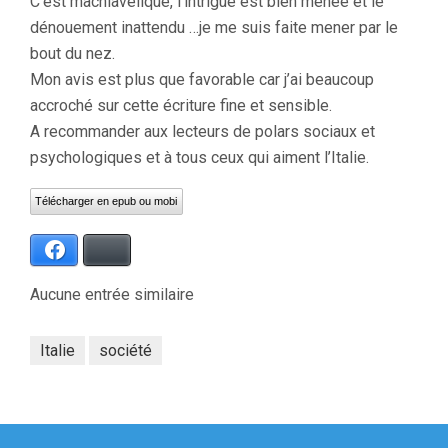
C’est machiavélique, l’intrigue est bien menée et le
dénouement inattendu …je me suis faite mener par le
bout du nez.
Mon avis est plus que favorable car j’ai beaucoup
accroché sur cette écriture fine et sensible.
A recommander aux lecteurs de polars sociaux et
psychologiques et à tous ceux qui aiment l’Italie.
Télécharger en epub ou mobi
Facebook
Bluesky
Aucune entrée similaire
Italie
société
Navigation