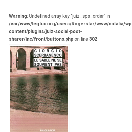
LE
SABLE
Warning
: Undefined array key "juiz_sps_order" in
NE
SE
/var/www/legtux.org/users/Rogerstar/www/natalia/wp
SOUVIENT
content/plugins/juiz-social-post-
PAS
DE
sharer/inc/front/buttons.php
on line
302
GIORGIO
SCERBANEN