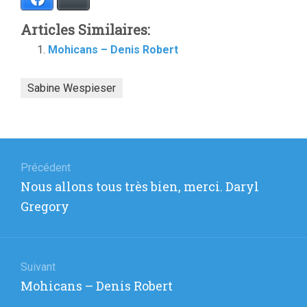
Articles Similaires:
Mohicans – Denis Robert
Sabine Wespieser
Navigation
de
Précédent
Article
Nous allons tous très bien, merci. Daryl
l’article
précédent
Gregory
:
Suivant
Article
Mohicans – Denis Robert
suivant