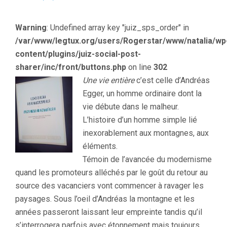
UNE
VIE
Warning
: Undefined array key "juiz_sps_order" in
ENTIÈRE
DE
/var/www/legtux.org/users/Rogerstar/www/natalia/wp
ROBERT
content/plugins/juiz-social-post-
SEETHALER
sharer/inc/front/buttons.php
on line
302
Une vie entière
c’est celle d’Andréas
Egger, un homme ordinaire dont la
vie débute dans le malheur.
L’histoire d’un homme simple lié
inexorablement aux montagnes, aux
éléments.
Témoin de l’avancée du modernisme
quand les promoteurs alléchés par le goût du retour au
source des vacanciers vont commencer à ravager les
paysages. Sous l’oeil d’Andréas la montagne et les
années passeront laissant leur empreinte tandis qu’il
s’interrogera parfois avec étonnement mais toujours