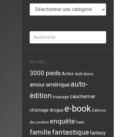
Auteurs
PÊLE-MÊLE
3000 pieds
Actes sud
aliens
auto-
amérique
amour
édition
cauchemar
braquage
e-book
chômage
drogue
Editions
enquête
Faim
de Londres
famille
fantastique
fantasy