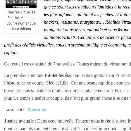
que ce soient les travailleurs lambdas à la rec
Réalités virtuelles
les plus influents, qui tirent les ficelles. D’aut
Pierrick Messien
hackers, résistants, marginaux… Réalités Virtue
Souffle numérique
Auto-édition
plongeront dans le virtuomonde et vous feront
ou moins virtuels. Cet univers de Science-ficti
profit des réalités virtuelles, sous un système politique et économiqu
rupture.
Ce recueil est constitué de 7 nouvelles. Toutes traitent du virtuomonde
La première s’intitule
In
fidélités
étant en lecture gratui
t
e
sur Youscri
l’histoire de ce couple Cléo et Lilia. Comme beaucoup de personnes 
travailler dans la réalité et d’ailleurs qui le souhaite encore ? Ils ne 
jour. Le temps a usé leur couple, ils n’ont plus grand chose à se dire
La suite ici :
Youscribe
Justice aveugle
:
Dans cette nouvelle, l’auteur nous invite à suivre le
dont les parents sont entièrement absorbés par le virtuomonde et qui 