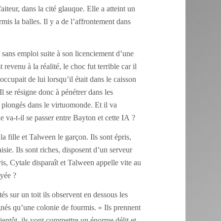
aiteur,
dans la cité glauque. Elle a atteint un
rmis la balles.
Il y a de l’affrontement dans
, sans emploi suite à son licenciement d’une
revenu à la réalité, le choc fut terrible car il
occupait de lui lorsqu’il était dans le caisson
 Il se résigne donc à pénétrer dans les
 plongés dans le virtuomonde. Et il va
e va-t-il se passer entre Bayton et cette IA ?
 fille et Talween le garçon. Ils sont épris,
sie. Ils sont riches, disposent d’un serveur
is, Cytale disparaît et Talween appelle vite au
rayée ?
tés sur un toit ils observent en dessous les
ignés qu’une colonie de fourmis. » Ils prennent
ientôt, ils vont commettre un énorme délit et