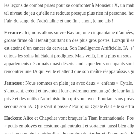
les leçons de combat prises pour se confronter à
Monsieur X, un malf
tel niveau de jeu qu’elle ne redoute presque plus rien ni personne, ho
l’air, du sang, de l’adrénaline et une fin
…
non, je me tais !
Errance
: Ici, nous allons suivre Bayton, une cinquantaine d’années
grosse firme où il tenait pourtant un des plus gros postes. Lorsqu’il est 
est atteint d’un cancer du cerveau. Son Intelligence Artificielle, IA, s’
et tous les soins lui étaient prodigués. Mais voilà, il n’a plus un sous.
appartements désormais quasi déserts tandis que leurs occupants sont
rencontrer une IA qui veille et attend que son maître réapparaîsse. Qu
Jeunesse
: Nous
sommes en plein jeu avec deux « enfants » Cytale, la
s’amusent, créent et inventent leur environnement au gré de leur fantai
privé et des outils d’administration qui vont avec. Pourtant sans préav
secours son IA. Que s’est-il passé ? Pourquoi Cytale était-elle si eff
Hackers
: A
lice et Chapelier vont braquer la Titan Internationale. Pos
« petits employés en costume qui entraient et sortaient, aussi bien al
aussi en compte les virtuoflics, le nombre de gardes et d’employés. B