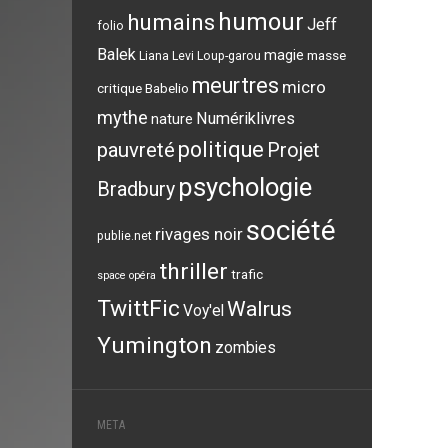
humour
humains
Jeff
folio
Balek
magie
masse
Liana Levi
Loup-garou
meurtres
micro
critique Babelio
mythe
Numériklivres
nature
politique
pauvreté
Projet
psychologie
Bradbury
société
rivages noir
publie.net
thriller
trafic
space opéra
TwittFic
Walrus
Voy'el
Yumington
zombies
META