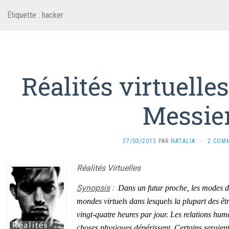
Étiquette :
hacker
Réalités virtuelle
Messie
27/03/2013
PAR
NATALIA
·
2 COM
Réalités Virtuelles
Synopsis
:
Dans un futur proche, les modes de
mondes virtuels dans lesquels la plupart des êtr
vingt-quatre heures par jour. Les relations hum
choses physiques dépérissent. Certains seraien