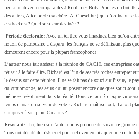
peut-être devenir comparables à Robin des Bois. Proches du but, ils v
des autres, Alice perdra sa chère IA, Cheschire ( qui d’ordinaire se 
ces hackers ? Quel sera leur destinée ?
Période électorale
:
Avec un tel titre vous imaginez bien qu’on entr
notion de patriotisme a disparu, les français ne se définissant plus qu
demeurent encore pour la plupart francophones.
L’auteur nous fait assister à la réunion du CAC10, ces entreprises on
réussir à le faire élire.
Richard est l’un de ses très roches entreprene
le dessus sur cette réunion. Il ne se fait pas de souci sur l’issue, le
du virtuomonde, les seuls qui lui posent encore quelques souci sont l
même est résolument dans la réalité. Donc ce jour là chaque virtuona
temps dans « un serveur de vote ». Richard maîtrise tout, il a tout pl
s’opposer à son plan. Ou alors ?
Résistants
:
Ici, bien sûr l’auteur nous propose de suivre ce groupe 
Tous ont décidé de résister et pour cela veulent attaquer une centrale é