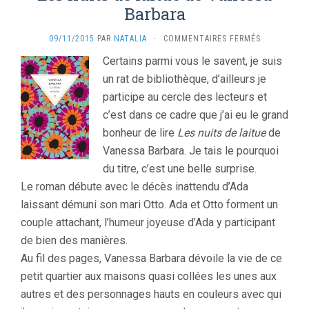
Barbara
SUR
09/11/2015
PAR
NATALIA
·
COMMENTAIRES FERMÉS
LES
Certains parmi vous le savent, je suis
NUITS
un rat de bibliothèque, d’ailleurs je
DE
LAITUE
participe au cercle des lecteurs et
DE
c’est dans ce cadre que j’ai eu le grand
VANESSA
BARBARA
bonheur de lire
Les nuits de laitue
de
Vanessa Barbara. Je tais le pourquoi
du titre, c’est une belle surprise.
Le roman débute avec le décès inattendu d’Ada
laissant démuni son mari Otto. Ada et Otto forment un
couple attachant, l’humeur joyeuse d’Ada y participant
de bien des manières.
Au fil des pages, Vanessa Barbara dévoile la vie de ce
petit quartier aux maisons quasi collées les unes aux
autres et des personnages hauts en couleurs avec qui