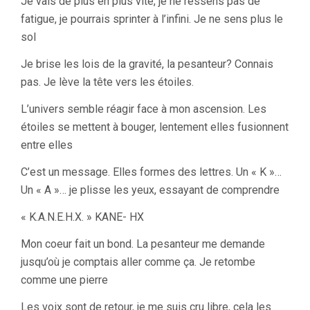
Je vais de plus en plus vite, je ne ressens pas de
fatigue, je pourrais sprinter à l’infini. Je ne sens plus le
sol
Je brise les lois de la gravité, la pesanteur? Connais
pas. Je lève la tête vers les étoiles.
L’univers semble réagir face à mon ascension. Les
étoiles se mettent à bouger, lentement elles fusionnent
entre elles
C’est un message. Elles formes des lettres. Un « K »…
Un « A »… je plisse les yeux, essayant de comprendre
« K.A.N.E.H.X. » KANE- HX
Mon coeur fait un bond. La pesanteur me demande
jusqu’où je comptais aller comme ça. Je retombe
comme une pierre
Les voix sont de retour, je me suis cru libre, cela les