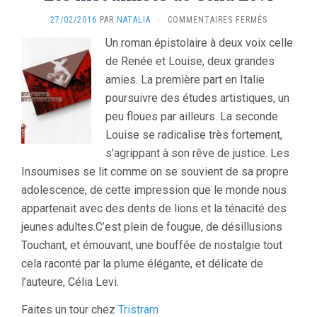
SUR
27/02/2016
PAR
NATALIA
·
COMMENTAIRES FERMÉS
LES
Un roman épistolaire à deux voix celle
INSOUMISE
de Renée et Louise, deux grandes
DE
CÉLIA
amies. La première part en Italie
LEVI
poursuivre des études artistiques, un
peu floues par ailleurs. La seconde
Louise se radicalise très fortement,
s’agrippant à son rêve de justice. Les
Insoumises se lit comme on se souvient de sa propre
adolescence, de cette impression que le monde nous
appartenait avec des dents de lions et la ténacité des
jeunes adultes.C’est plein de fougue, de désillusions
Touchant, et émouvant, une bouffée de nostalgie tout
cela raconté par la plume élégante, et délicate de
l’auteure, Célia Levi.
Faites un tour chez
Tristram