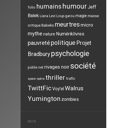
humour
humains
Jeff
folio
Balek
magie
masse
Liana Levi
Loup-garou
meurtres
micro
critique Babelio
mythe
Numériklivres
nature
politique
pauvreté
Projet
psychologie
Bradbury
société
rivages noir
publie.net
thriller
trafic
space opéra
TwittFic
Walrus
Voy'el
Yumington
zombies
META