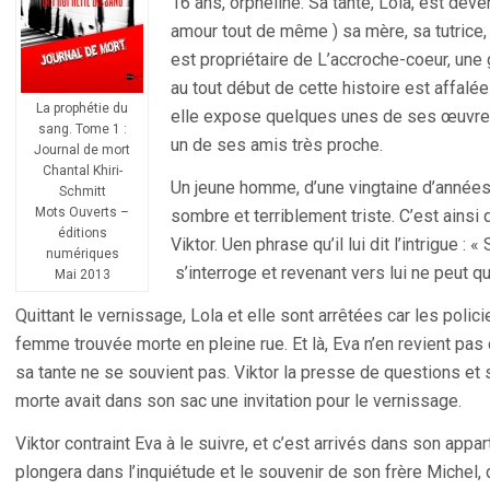
16 ans, orpheline. Sa tante, Lola, est dev
amour tout de même ) sa mère, sa tutrice,
est propriétaire de L’accroche-coeur, une g
au tout début de cette histoire est affalée
La prophétie du
elle expose quelques unes de ses œuvres
sang. Tome 1 :
un de ses amis très proche.
Journal de mort
Chantal Khiri-
Un jeune homme, d’une vingtaine d’années, 
Schmitt
Mots Ouverts –
sombre et terriblement triste. C’est ainsi
éditions
Viktor. Uen phrase qu’il lui dit l’intrigue : «
numériques
s’interroge et revenant vers lui ne peut qu
Mai 2013
Quittant le vernissage, Lola et elle sont arrêtées car les polic
femme trouvée morte en pleine rue. Et là, Eva n’en revient pas
sa tante ne se souvient pas. Viktor la presse de questions et
morte avait dans son sac une invitation pour le vernissage.
Viktor contraint Eva à le suivre, et c’est arrivés dans son appar
plongera dans l’inquiétude et le souvenir de son frère Michel,