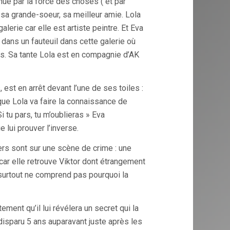
enue par la force des choses ( et par
 sa grande-soeur, sa meilleur amie. Lola
alerie car elle est artiste peintre. Et Eva
 dans un fauteuil dans cette galerie où
. Sa tante Lola est en compagnie d’AK
est en arrêt devant l’une de ses toiles :
 que Lola va faire la connaissance de
 Si tu pars, tu m’oublieras » Eva
e lui prouver l’inverse.
iers sont sur une scène de crime : une
 car elle retrouve Viktor dont étrangement
 surtout ne comprend pas pourquoi la
tement qu’il lui révélera un secret qui la
 disparu 5 ans auparavant juste après les