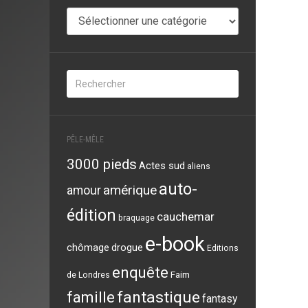
Auteurs
PÊLE-MÊLE
3000 pieds
Actes sud
aliens
auto-
amérique
amour
édition
cauchemar
braquage
e-book
chômage
drogue
Editions
enquête
Faim
de Londres
famille
fantastique
fantasy