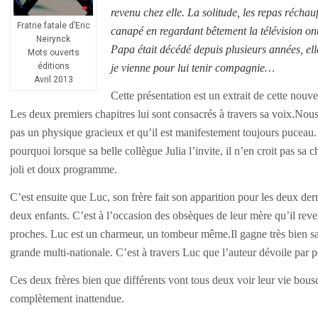
revenu chez elle. La solitude, les repas récha
Fratrie fatale d’Eric
canapé en regardant bêtement la télévision ont
Neirynck
Papa était décédé depuis plusieurs années, ell
Mots ouverts
éditions
je vienne pour lui tenir compagnie…
Avril 2013
Cette présentation est un extrait de cette nouv
Les deux premiers chapitres lui sont consacrés à travers sa voix.Nous 
pas un physique gracieux et qu’il est manifestement toujours puceau
pourquoi lorsque sa belle collègue Julia l’invite, il n’en croit pas sa 
joli et doux programme.
C’est ensuite que Luc, son frère fait son apparition pour les deux derni
deux enfants. C’est à l’occasion des obsèques de leur mère qu’il rever
proches. Luc est un charmeur, un tombeur même.Il gagne très bien sa 
grande multi-nationale.
C’est à travers
Luc
que l’auteur dévoile
par p
Ces deux frères bien que différents vont tous deux voir leur vie bouscu
complètement inattendue.