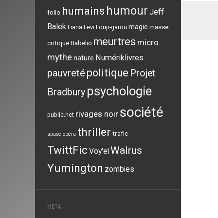
humour
humains
Jeff
folio
Balek
magie
masse
Liana Levi
Loup-garou
meurtres
micro
critique Babelio
mythe
Numériklivres
nature
politique
pauvreté
Projet
psychologie
Bradbury
société
rivages noir
publie.net
thriller
trafic
space opéra
TwittFic
Walrus
Voy'el
Yumington
zombies
META