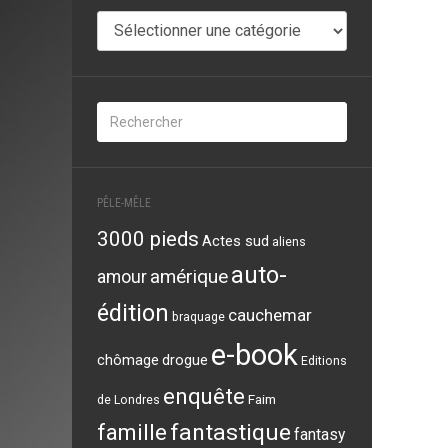
Auteurs
PÊLE-MÊLE
3000 pieds
Actes sud
aliens
auto-
amérique
amour
édition
cauchemar
braquage
e-book
chômage
drogue
Editions
enquête
Faim
de Londres
famille
fantastique
fantasy